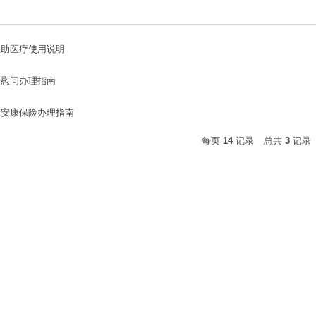
工互助医疗使用说明
会慰问办理指南
职工安康保险办理指南
每页
14
记录
总共
3
记录