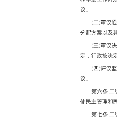
议
。
(二)审
分配方案以及
(三)审
定，行政按决
(四)评
议。
第
六
条
二
使民主管理和
第
七
条
二