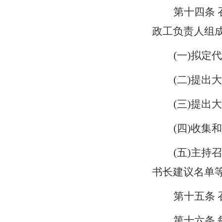
第十
四
条
政工负责人组
(一)拟定
(二)提
(三)提
(四)收集
(五)主
书长建议名单等
第十
五
条
第十
六
条