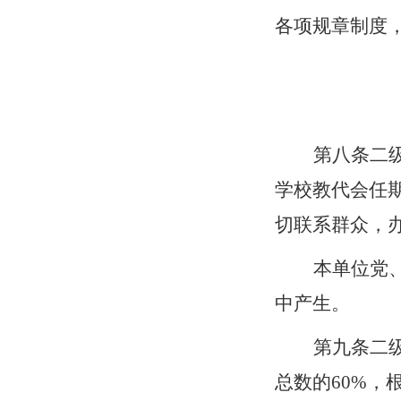
各项规章制度
第
八
条
二
学校教代会任
切联系群众，
本单位党
中产生。
第
九
条
二
总数的60%