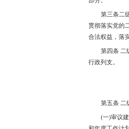
部分。
第三条
二
贯彻落实党的
合法权益，落
第四条
二
行政列支。
第
五
条
二
(一)审
和年度工作计