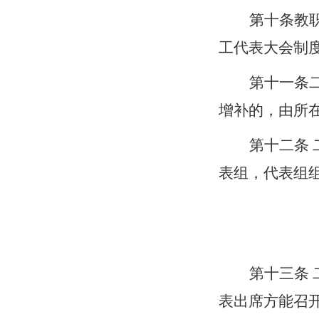
第十条
教
工代表大会制
第十
一
条
增补的，由所
第十
二
条
表组，代表组
第十
三
条
表出席方能召