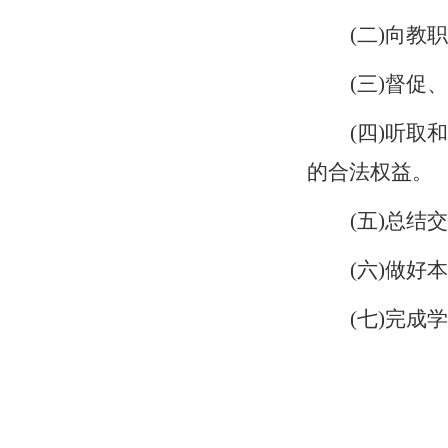
(二)向
(三)督促
(四)听
的合法权益。
(五)总
(六)做
(七)完